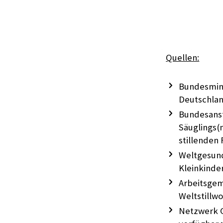
Quellen:
Bundesmini
Deutschla
Bundesanst
Säuglings(
stillenden
Weltgesund
Kleinkinde
Arbeitsgeme
Weltstillw
Netzwerk G