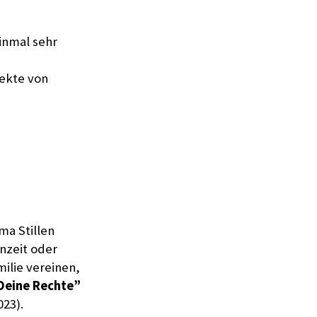
inmal sehr
jekte von
ma Stillen
nzeit oder
ilie vereinen,
 Deine Rechte”
023).