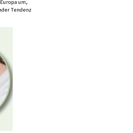
n Europa um,
ender Tendenz