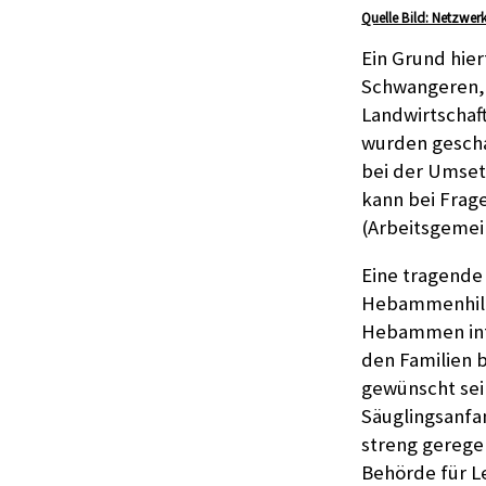
Quelle Bild: Netzwerk
Ein Grund hier
Schwangeren, 
Landwirtschaf
wurden gescha
bei der Umset
kann bei Frag
(Arbeitsgemein
Eine tragende 
Hebammenhilfe
Hebammen info
den Familien b
gewünscht sei
Säuglingsanf
streng gerege
Behörde für L