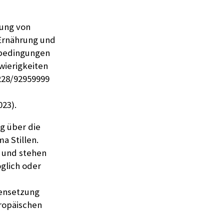
tung von
 Ernährung und
nbedingungen
wierigkeiten
228/92959999
023).
g über die
 Stillen.
 und stehen
öglich oder
ensetzung
uropäischen