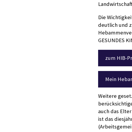
Landwirtschaft
Die Wichtigke
deutlich und z
Hebammenverso
GESUNDES KIN
zum HIB-Pr
Mein Heb
Weitere geset
berücksichtige
auch das Elte
ist das diesjä
(Arbeitsgemein