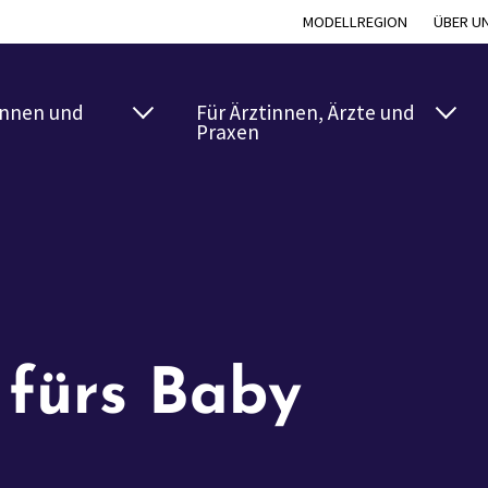
MODELLREGION
ÜBER U
innen und
Für Ärztinnen, Ärzte und
Praxen
 fürs Baby