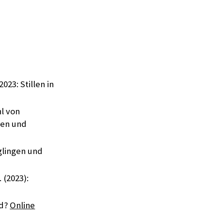
23: Stillen in
hl von
gen und
glingen und
 (2023):
nd?
Online