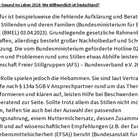
 Gesund ins Leben 2018: Wie stillfreundlich ist Deutschland?
für ist beispielsweise die fehlende Aufklärung und Bera
Stillenden und deren Familien (Bundesministerium für
t (BMEL) 03.04.2023). Grundlegende gesetzliche Rahme
ffen, allerdings besteht großer Nachholbedarf und Sch
zung. Die vom Bundesministerium geförderte Hotline 0
en und Problemen rund ums Stillen etwas Abhilfe leisten
schaft Freier Stillgruppen (AFS) – Bundesverband e.V. 2
Rolle spielen jedoch die Hebammen. Sie sind laut Vertra
 nach § 134a SGB V Ansprechpartner rund um das Thema
rmieren und klären auf, leisten Hilfe bei Beschwerden
eratend zur Seite. Sollte trotz allem das Stillen nicht m
n, helfen Sie auch bei der Auswahl der passenden
angsnahrung, einem Muttermilchersatz, dessen Zusamm
lt und auf wissenschaftlichen Empfehlungen (z.B. der E
ebensmittelsicherheit (EFSA)) beruht (Bundesanstalt für