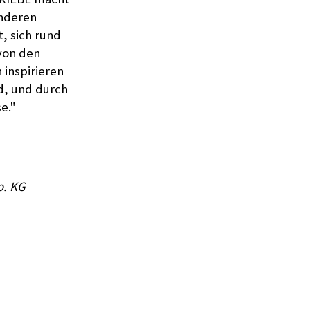
anderen
, sich rund
von den
inspirieren
nd, und durch
e."
o. KG