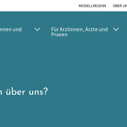
MODELLREGION
ÜBER U
innen und
Für Ärztinnen, Ärzte und
Praxen
 über uns?