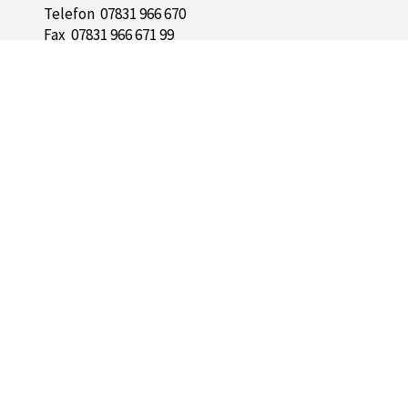
Telefon 07831 966 670
Fax 07831 966 671 99
info@gesundes-kinzigtal.de
Für Patientinnen und Patienten
Mein Leben. Meine Gesundheit.
Mein Gesundheitsnetzwerk
Für Ärztinnen, Ärzte und Praxen
Alles zur Besonderen Versorgung
Raum für Gesundheit
NÄPA-Refresher
Für Unternehmen und Einrichtungen