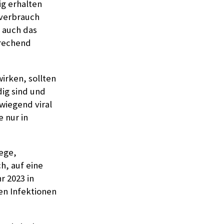
ig erhalten
averbrauch
 auch das
prechend
rken, sollten
dig sind und
wiegend viral
e nur in
ege,
ch, auf eine
r 2023 in
en Infektionen