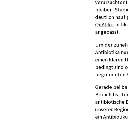
verursachter I
bleiben. Stud
deutlich häuf
QuATRo
-Indi
angepasst.
Um der zunehm
Antibiotika n
einen klaren t
bedingt sind o
begründeten A
Gerade bei ba
Bronchitis, Ton
antibiotische
unserer Regio
ein Antibiotik