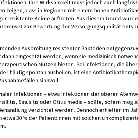
nfektionen. Ihre Wirksamkeit muss jedoch auch langfrist
ien zeigen, dass in Regionen mit einem hohen Antibiotik
iger resistente Keime auftreten. Aus diesem Grund wurde
katorenset zur Bewertung der Versorgungsqualität ents
enden Ausbreitung resistenter Bakterien entgegenzuwi
ur dann eingesetzt werden, wenn sie medizinisch notwen
herapeutischen Nutzen bieten. Bei Infektionen, die über
der häufig spontan ausheilen, ist eine Antibiotikatherapi
usnahmefällen sinnvoll.
nalen Infektionen – etwa Infektionen der oberen Atemw
sillitis, Sinusitis oder Otitis media – sollte, sofern mögli
 Behandlung verzichtet werden. Dennoch erhielten im Jah
n etwa 30 % der Patient:innen mit solchen unkompliziert
um.