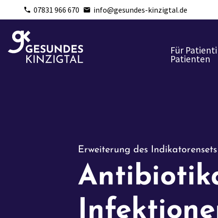
07831 966 670
info@gesundes-kinzigtal.de
Für Patient
Patienten
Erweiterung des Indikatorensets
Antibioti
Infektion