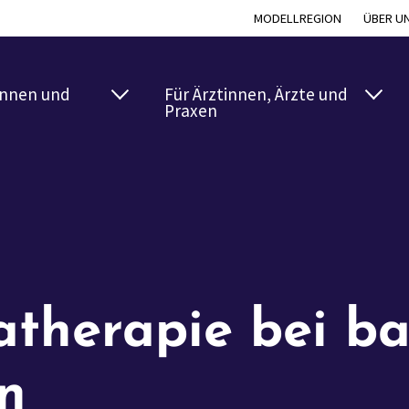
MODELLREGION
ÜBER U
innen und
Für Ärztinnen, Ärzte und
Praxen
katherapie bei b
en