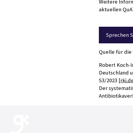
Weitere Inform
aktuellen QuAT
Sprechen S
Quelle für die
Robert Koch-In
Deutschland un
S3/2023
[rki.d
Der systemati
Antibiotikave