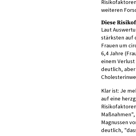
Risikofaktore
weiteren Fors
Diese Risiko
Laut Auswertu
stärksten auf
Frauen um circ
6,4 Jahre (Fr
einem Verlust
deutlich, abe
Cholesterinwer
Klar ist: Je m
auf eine herz
Risikofaktoren
Maßnahmen", be
Magnussen von 
deutlich, "das