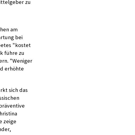
ittelgeber zu
uchen am
artung bei
betes "kostet
k führe zu
ern. "Weniger
nd erhöhte
rkt sich das
ssischen
 präventive
hristina
e zeige
nder,