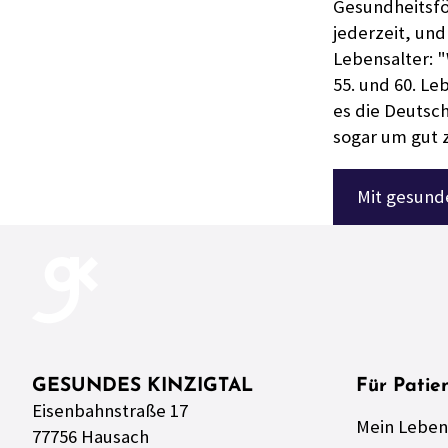
Gesundheitsfö
jederzeit, un
Lebensalter: 
55. und 60. Le
es die Deutsc
sogar um gut 
Mit gesund
GESUNDES KINZIGTAL
Für Patie
Eisenbahnstraße 17
Mein Leben
77756 Hausach