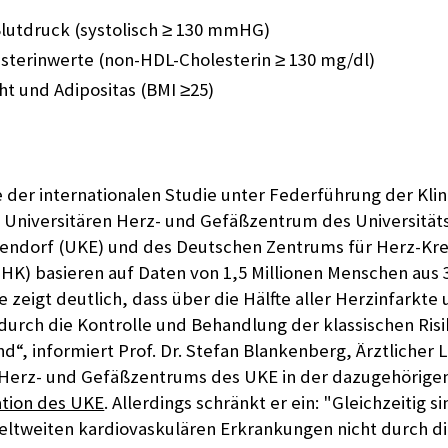
Blutdruck (systolisch ≥ 130 mmHG)
sterinwerte (non-HDL-Cholesterin ≥ 130 mg/dl)
t und Adipositas (BMI ≥25)
 der internationalen Studie unter Federführung der Klin
m Universitären Herz- und Gefäßzentrum des Universität
dorf (UKE) und des Deutschen Zentrums für Herz-Krei
HK) basieren auf Daten von 1,5 Millionen Menschen aus 3
 zeigt deutlich, dass über die Hälfte aller Herzinfarkte
 durch die Kontrolle und Behandlung der klassischen Ris
d“, informiert Prof. Dr. Stefan Blankenberg, Ärztlicher L
 Herz- und Gefäßzentrums des UKE in der dazugehörige
tion des UKE
. Allerdings schränkt er ein: "Gleichzeitig s
eltweiten kardiovaskulären Erkrankungen nicht durch d