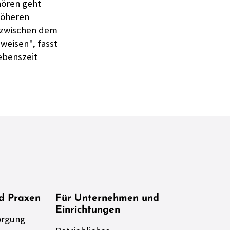
hören geht
höheren
 zwischen dem
hweisen", fasst
ebenszeit
nd Praxen
Für Unternehmen und
Einrichtungen
orgung