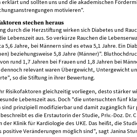
n erklärt und sollten uns und die akademischen Förderm
chungsanstrengungen motivieren".
faktoren stechen heraus
ng durch die Herzstiftung wirken sich Diabetes und Ra
 die Lebenszeit aus. So verkürze Rauchen die Lebenserw
a 5,6 Jahre, bei Männern sind es etwa 5,1 Jahre. Ein Dia
auen) beziehungsweise 5,8 Jahre (Männer)". Bluthochdruc
 von rund 1,7 Jahren bei Frauen und 1,8 Jahren bei Männ
r dennoch relevant waren Übergewicht, Untergewicht u
te", so die Stiftung in ihrer Bewertung.
ehr Risikofaktoren gleichzeitig vorliegen, desto stärker wi
gesunde Lebenszeit aus. Doch "die untersuchten fünf kla
 sind prinzipiell modifizierbar und damit zugänglich für
schreibt es die Erstautorin der Studie, Priv.-Doz. Dr. C
der Klinik für Kardiologie des UKE. Das heißt, die Studi
s positive Veränderungen möglich sind", sagt Janina Stu