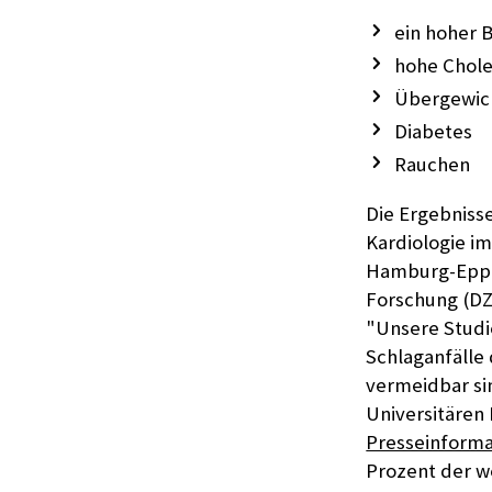
ein hoher 
hohe Chole
Übergewich
Diabetes
Rauchen
Die Ergebnisse
Kardiologie i
Hamburg-Eppen
Forschung (DZ
"Unsere Studie
Schlaganfälle
vermeidbar sin
Universitären
Presseinforma
Prozent der w