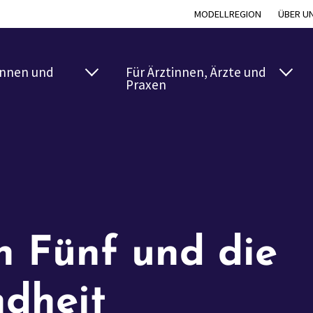
MODELLREGION
ÜBER U
innen und
Für Ärztinnen, Ärzte und
Praxen
n Fünf und die
dheit