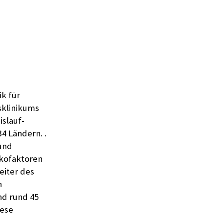
ik für
sklinikums
slauf-
4 Ländern. .
 und
ikofaktoren
eiter des
n
ind rund 45
iese