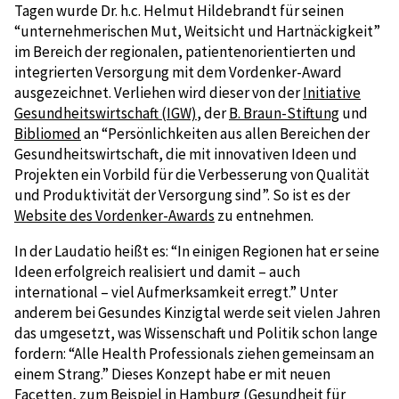
Tagen wurde Dr. h.c. Helmut Hildebrandt für seinen
“unternehmerischen Mut, Weitsicht und Hartnäckigkeit”
im Bereich der regionalen, patientenorientierten und
integrierten Versorgung mit dem Vordenker-Award
ausgezeichnet. Verliehen wird dieser von der
Initiative
Gesundheitswirtschaft (IGW)
, der
B. Braun-Stiftung
und
Bibliomed
an “Persönlichkeiten aus allen Bereichen der
Gesundheitswirtschaft, die mit innovativen Ideen und
Projekten ein Vorbild für die Verbesserung von Qualität
und Produktivität der Versorgung sind”. So ist es der
Website des Vordenker-Awards
zu entnehmen.
In der Laudatio heißt es: “In einigen Regionen hat er seine
Ideen erfolgreich realisiert und damit – auch
international – viel Aufmerksamkeit erregt.” Unter
anderem bei Gesundes Kinzigtal werde seit vielen Jahren
das umgesetzt, was Wissenschaft und Politik schon lange
fordern: “Alle Health Professionals ziehen gemeinsam an
einem Strang.” Dieses Konzept habe er mit neuen
Facetten, zum Beispiel in Hamburg (Gesundheit für