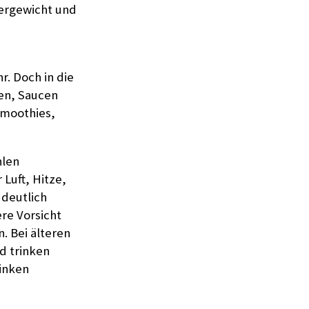
bergewicht und
r. Doch in die
en, Saucen
Smoothies,
hlen
 Luft, Hitze,
 deutlich
re Vorsicht
. Bei älteren
d trinken
rinken