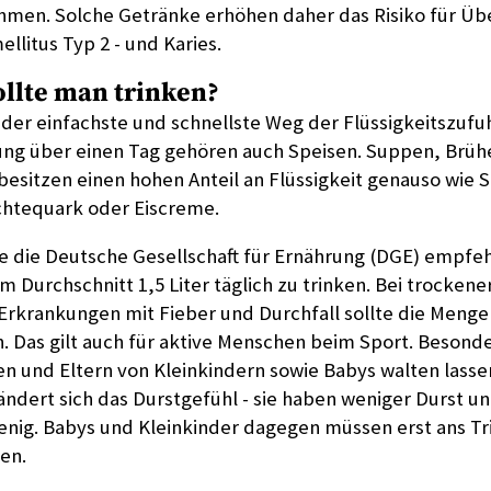
ehmen. Solche Getränke erhöhen daher das Risiko für Ü
ellitus Typ 2 - und Karies.
ollte man trinken?
der einfachste und schnellste Weg der Flüssigkeitszufuh
g über einen Tag gehören auch Speisen. Suppen, Brüh
esitzen einen hohen Anteil an Flüssigkeit genauso wie 
chtequark oder Eiscreme.
ie die Deutsche Gesellschaft für Ernährung (DGE) empfe
 Durchschnitt 1,5 Liter täglich zu trinken. Bei trockener
 Erkrankungen mit Fieber und Durchfall sollte die Menge
. Das gilt auch für aktive Menschen beim Sport. Besonde
en und Eltern von Kleinkindern sowie Babys walten lassen
ndert sich das Durstgefühl - sie haben weniger Durst un
wenig. Babys und Kleinkinder dagegen müssen erst ans T
en.