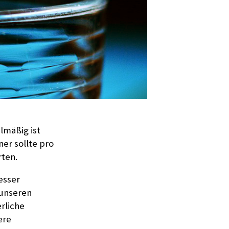
lmäßig ist
ner sollte pro
rten.
esser
, unseren
rliche
ere