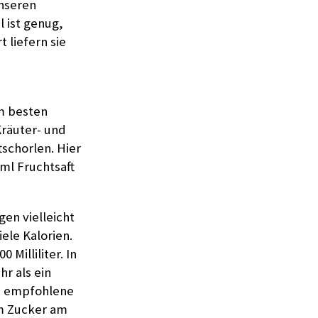
nseren
l ist genug,
 liefern sie
am besten
Kräuter- und
tschorlen. Hier
ml Fruchtsaft
gen vielleicht
iele Kalorien.
Milliliter. In
r als ein
ie empfohlene
mm Zucker am