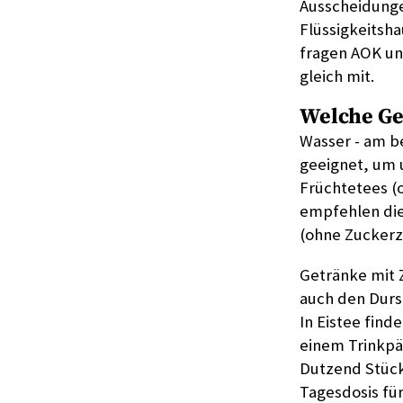
Ausscheidunge
Flüssigkeitsha
fragen AOK un
gleich mit.
Welche Ge
Wasser - am b
geeignet, um u
Früchtetees (o
empfehlen die 
(ohne Zuckerz
Getränke mit Z
auch den Durst
In Eistee find
einem Trinkpä
Dutzend Stück
Tagesdosis fü