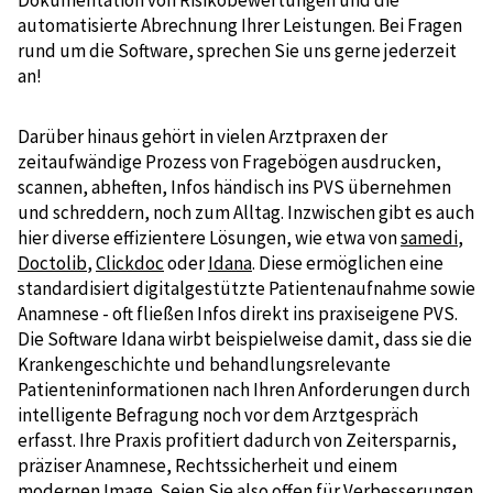
automatisierte Abrechnung Ihrer Leistungen. Bei Fragen
rund um die Software, sprechen Sie uns gerne jederzeit
an!
Darüber hinaus gehört in vielen Arztpraxen der
zeitaufwändige Prozess von Fragebögen ausdrucken,
scannen, abheften, Infos händisch ins PVS übernehmen
und schreddern, noch zum Alltag. Inzwischen gibt es auch
hier diverse effizientere Lösungen, wie etwa von
samedi
,
Doctolib
,
Clickdoc
oder
Idana
. Diese ermöglichen eine
standardisiert digitalgestützte Patientenaufnahme sowie
Anamnese - oft fließen Infos direkt ins praxiseigene PVS.
Die Software Idana wirbt beispielweise damit, dass sie die
Krankengeschichte und behandlungsrelevante
Patienteninformationen nach Ihren Anforderungen durch
intelligente Befragung noch vor dem Arztgespräch
erfasst. Ihre Praxis profitiert dadurch von Zeitersparnis,
präziser Anamnese, Rechtssicherheit und einem
modernen Image. Seien Sie also offen für Verbesserungen