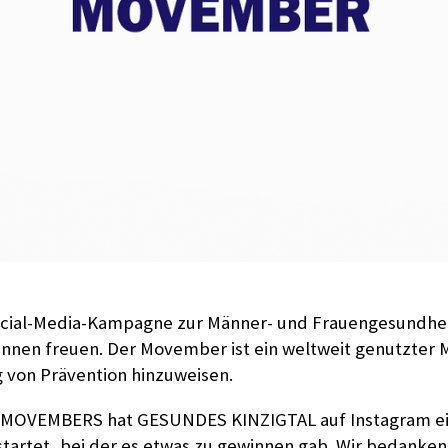
ocial-Media-Kampagne zur Männer- und Frauengesundhei
innen freuen. Der Movember ist ein weltweit genutzter 
 von Prävention hinzuweisen.
s MOVEMBERS hat GESUNDES KINZIGTAL auf Instagram ei
artet, bei der es etwas zu gewinnen gab. Wir bedanken 