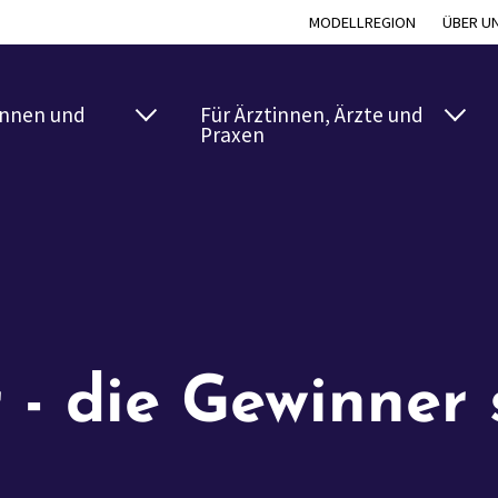
MODELLREGION
ÜBER U
innen und
Für Ärztinnen, Ärzte und
Praxen
- die Gewinner 