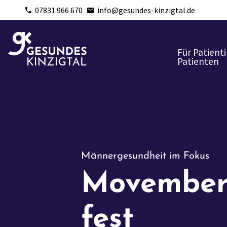
07831 966 670
info@gesundes-kinzigtal.de
Für Patient
Patienten
Männergesundheit im Fokus
Movember 
fest