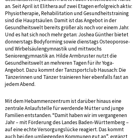
an. Seit April ist Elithera auf zwei Etagen erfolgreich aktiv:
Physiotherapie, Rehabilitation und Gesundheitstraining
sind die Hauptsäulen. Damit ist das Angebot in der
Gesundheitswelt bereits größer als noch vor einem Jahr.
Und es hat sich noch mehr getan: Joshea Günther bietet
donnerstags Bodyforming sowie dienstags Osteoporose-
und Wirbelsäulengymnastik und mittwochs
Seniorengymnastik an. Hilde Armbruster nutzt die
Gesundheitswelt an mehreren Tagen für ihr Yoga-
Angebot. Dazu kommt der Tanzsportclub Hausach: Die
Tänzerinnen und Tänzer trainieren hier ebenfalls fast an
jedem Abend.
Mit dem Hebammenzentrum ist darüber hinaus eine
zentrale Anlaufstelle für werdende Mütter und junge
Familien entstanden. “Damit haben wir im vergangenen
Jahr – mit Förderung des Landes Baden-Württemberg –
auf eine echte Versorgungslücke reagiert. Das kommt
auch bei den umliegenden Kommunen gut an”, ergänzt