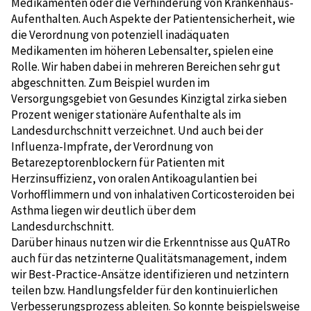
Medikamenten oder die Verhinderung von Krankenhaus-
Aufenthalten. Auch Aspekte der Patientensicherheit, wie
die Verordnung von potenziell inadäquaten
Medikamenten im höheren Lebensalter, spielen eine
Rolle. Wir haben dabei in mehreren Bereichen sehr gut
abgeschnitten. Zum Beispiel wurden im
Versorgungsgebiet von Gesundes Kinzigtal zirka sieben
Prozent weniger stationäre Aufenthalte als im
Landesdurchschnitt verzeichnet. Und auch bei der
Influenza-Impfrate, der Verordnung von
Betarezeptorenblockern für Patienten mit
Herzinsuffizienz, von oralen Antikoagulantien bei
Vorhofflimmern und von inhalativen Corticosteroiden bei
Asthma liegen wir deutlich über dem
Landesdurchschnitt.
Darüber hinaus nutzen wir die Erkenntnisse aus QuATRo
auch für das netzinterne Qualitätsmanagement, indem
wir Best-Practice-Ansätze identifizieren und netzintern
teilen bzw. Handlungsfelder für den kontinuierlichen
Verbesserungsprozess ableiten. So konnte beispielsweise