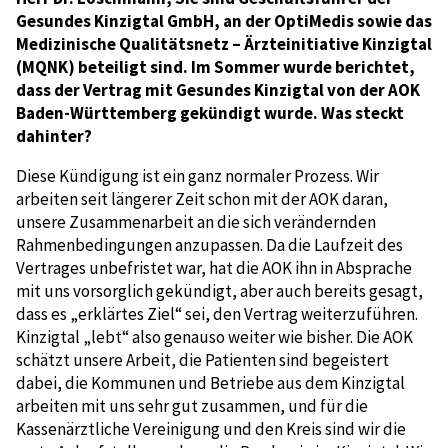
Gesundes Kinzigtal GmbH, an der OptiMedis sowie das
Medizinische Qualitätsnetz – Ärzteinitiative Kinzigtal
(MQNK) beteiligt sind. Im Sommer wurde berichtet,
dass der Vertrag mit Gesundes Kinzigtal von der AOK
Baden-Württemberg gekündigt wurde. Was steckt
dahinter?
Diese Kündigung ist ein ganz normaler Prozess. Wir
arbeiten seit längerer Zeit schon mit der AOK daran,
unsere Zusammenarbeit an die sich verändernden
Rahmenbedingungen anzupassen. Da die Laufzeit des
Vertrages unbefristet war, hat die AOK ihn in Absprache
mit uns vorsorglich gekündigt, aber auch bereits gesagt,
dass es „erklärtes Ziel“ sei, den Vertrag weiterzuführen.
Kinzigtal „lebt“ also genauso weiter wie bisher. Die AOK
schätzt unsere Arbeit, die Patienten sind begeistert
dabei, die Kommunen und Betriebe aus dem Kinzigtal
arbeiten mit uns sehr gut zusammen, und für die
Kassenärztliche Vereinigung und den Kreis sind wir die